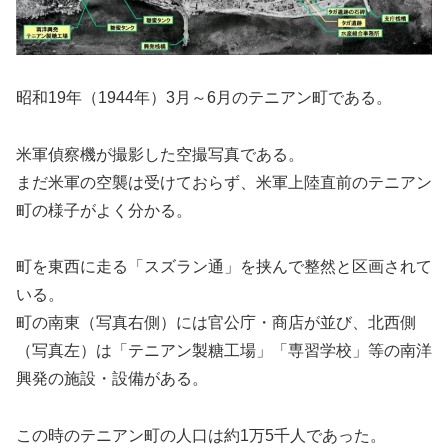
昭和19年（1944年）3月～6月のテニアン町である。
米軍偵察機が撮影した空撮写真である。
まだ米軍の空襲は受けておらず、米軍上陸直前のテニアン
町の様子がよく分かる。
町を東西に走る「スズラン通」を挟んで整然と区画されて
いる。
町の南東（写真右側）には官公庁・商店が並び、北西側
（写真左）は「テニアン製糖工場」「専習学校」等の南洋
興発の施設・設備がある。
この時のテニアン町の人口は約1万5千人であった。