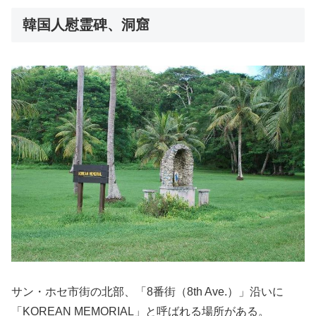
韓国人慰霊碑、洞窟
サン・ホセ市街の北部、「8番街（8th Ave.）」沿いに
「KOREAN MEMORIAL」と呼ばれる場所がある。