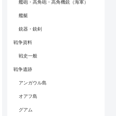
艦砲・高角砲・高角機銃（海軍）
艦艇
銃器・銃剣
戦争資料
戦史一般
戦争遺跡
アンガウル島
オアフ島
グアム