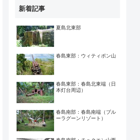
新着記事
夏島北東部
春島東部：ウィティポン山
春島東部：春島北東端（日
本灯台周辺）
春島南部：春島南端（ブル
ーラグーンリゾート）