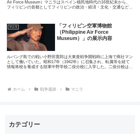
Air Force Museum）マニラはスペイン植民地時代の16世紀末から、
フィリピンの首都としてフィリピンの政治・経済・文化・交通など全
ての中枢を担ってきた。ルソ...
「フィリピン空軍博物館
マニラ
（Philippine Air Force
Museum）」の展示内容
ルバング島での戦い小野田寛郎は大東亜戦争開戦時に上海で商社マン
として働いていた。昭和17年（1942年）に召集され、転属等を経て
情報将校を養成する陸軍中野学校二俣分校に入学した。二俣分校は特
にゲリラ戦術や破壊工作に特化した教育機関であり、英...
ホーム
戦争遺跡
マニラ
カテゴリー