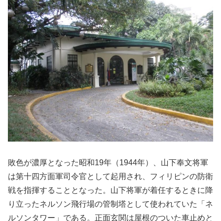
敗色が濃厚となった昭和19年（1944年）、山下奉文将軍
は第十四方面軍司令官として起用され、フィリピンの防衛
戦を指揮することとなった。山下将軍が着任するときに降
り立ったネルソン飛行場の管制塔として使われていた「ネ
ルソンタワー」である。正面玄関は屋根のついた車止めと