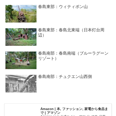
春島東部：ウィティポン山
春島東部：春島北東端（日本灯台周
辺）
春島南部：春島南端（ブルーラグーン
リゾート）
春島南部：チュクエン山西側
Amazon | 本, ファッション, 家電から食品ま
で | アマゾン