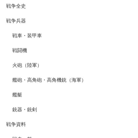
戦争全史
戦争兵器
戦車・装甲車
戦闘機
火砲（陸軍）
艦砲・高角砲・高角機銃（海軍）
艦艇
銃器・銃剣
戦争資料