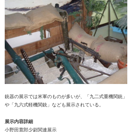
銃器の展示では米軍のものが多いが、「九二式重機関銃」
や「九六式軽機関銃」なども展示されている。
展示内容詳細
小野田寛郎少尉関連展示