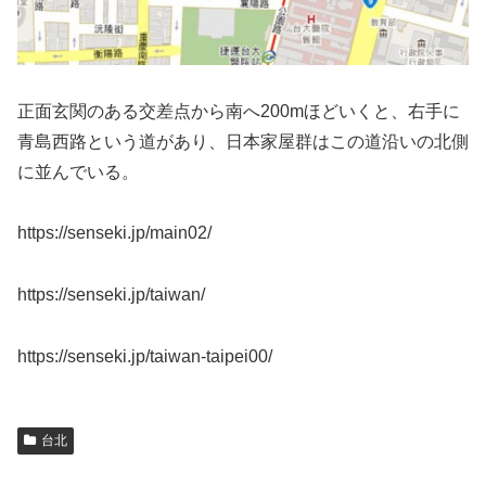
正面玄関のある交差点から南へ200mほどいくと、右手に
青島西路という道があり、日本家屋群はこの道沿いの北側
に並んでいる。
https://senseki.jp/main02/
https://senseki.jp/taiwan/
https://senseki.jp/taiwan-taipei00/
台北