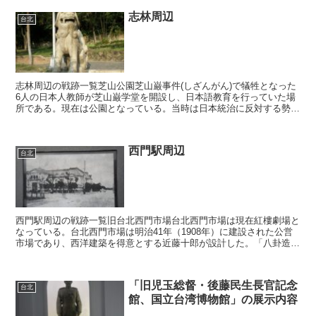
志林周辺
台北
志林周辺の戦跡一覧芝山公園芝山巌事件(しざんがん)で犠牲となった
6人の日本人教師が芝山巌学堂を開設し、日本語教育を行っていた場
所である。現在は公園となっている。当時は日本統治に反対する勢力
による暴動が頻発しており、周囲の人々は学堂に残ってい...
西門駅周辺
台北
西門駅周辺の戦跡一覧旧台北西門市場台北西門市場は現在紅樓劇場と
なっている。台北西門市場は明治41年（1908年）に建設された公営
市場であり、西洋建築を得意とする近藤十郎が設計した。「八卦造
型」という斬新なアイデアであり、これは八方から市場に...
「旧児玉総督・後藤民生長官記念
台北
館、国立台湾博物館」の展示内容