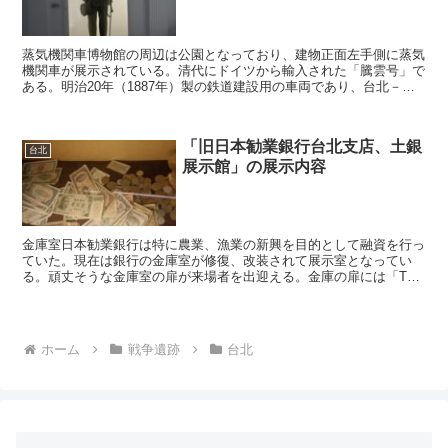
蒸気機関車博物館の周辺は公園となっており、建物正面左手側に蒸気
機関車が展示されている。清代にドイツから輸入された「騰雲号」で
ある。明治20年（1887年）製の鉄道建設用の車両であり、台北－基
隆間の建設に従事した。明治21年（1888年）から...
「旧日本勧業銀行台北支店、土銀
台北
展示館」の展示内容
金庫室日本勧業銀行は特に農業、漁業の新興を目的として融資を行っ
ていた。現在は銀行の金庫室が修復、改装されて展示室となってい
る。頑丈そうな金庫室の扉が来場者を出迎える。金庫の扉には「The
Kunisuye Co Nihonbashi Tok...
ホーム
戦争遺跡
台北