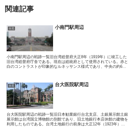
関連記事
小南門駅周辺
台北
小南門駅周辺の戦跡一覧旧台湾総督府大正8年（1919年）に竣工した
旧台湾総督府庁舎である。現在は総統府として使用されている。赤と
白のコントラストが印象的なルネッサンス様式であり、中央の約60m
の塔は当時台湾で最も高い建築物であった。正門には...
台大医院駅周辺
台北
台大医院駅周辺の戦跡一覧旧日本勧業銀行台北支店、土銀展示館土銀
展示館は台湾国立博物館の別館であり、旧土地銀行本店休館の建物を
利用したものである。台湾土地銀行の前身は大正12年（1923年）に
台湾に進出した日本勧業銀行（現在は合併によりみずほ...