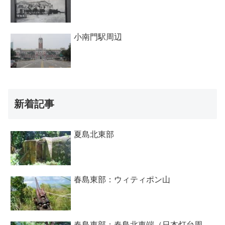
小南門駅周辺
新着記事
夏島北東部
春島東部：ウィティポン山
春島東部：春島北東端（日本灯台周