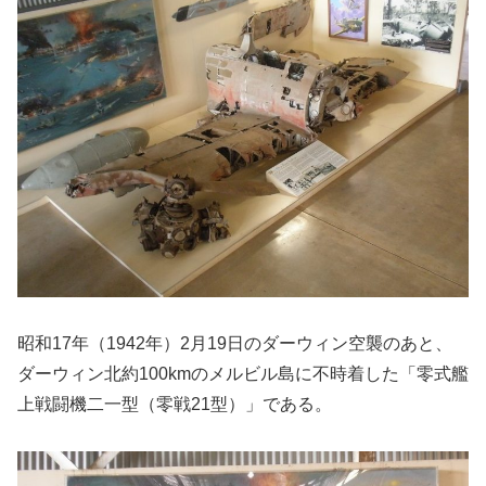
昭和17年（1942年）2月19日のダーウィン空襲のあと、
ダーウィン北約100kmのメルビル島に不時着した「零式艦
上戦闘機二一型（零戦21型）」である。