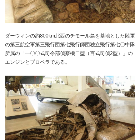
ダーウィンの約800km北西のチモール島を基地とした陸軍
の第三航空軍第三飛行団第七飛行師団独立飛行第七〇中隊
所属の「一〇〇式司令部偵察機二型（百式司偵2型）」の
エンジンとプロペラである。