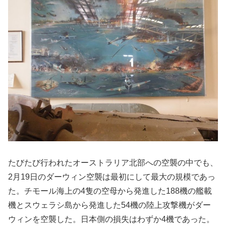
たびたび行われたオーストラリア北部への空襲の中でも、
2月19日のダーウィン空襲は最初にして最大の規模であっ
た。チモール海上の4隻の空母から発進した188機の艦載
機とスウェラシ島から発進した54機の陸上攻撃機がダー
ウィンを空襲した。日本側の損失はわずか4機であった。