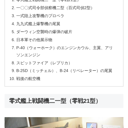
一〇〇式司令部偵察機二型（百式司偵2型）
一式陸上攻撃機のプロペラ
九九式艦上爆撃機の尾翼
ダーウィン空襲時の爆弾の破片
日本軍その他展示物
P-40（ウォーホーク）のエンジンカウル、主翼、アリ
ソンエンジン
スピットファイア（レプリカ）
B-25D（ミッチェル）、B-24（リベレーター）の尾翼
戦後の航空機
零式艦上戦闘機二一型（零戦21型）