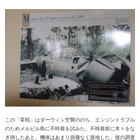
この「零戦」はダーウィン空襲ののち、エンジントラブル
のためメルビル島に不時着を試みた。不時着前に木々をな
ぎ倒したあと、機体はあまり損傷なく接地した。後の調査