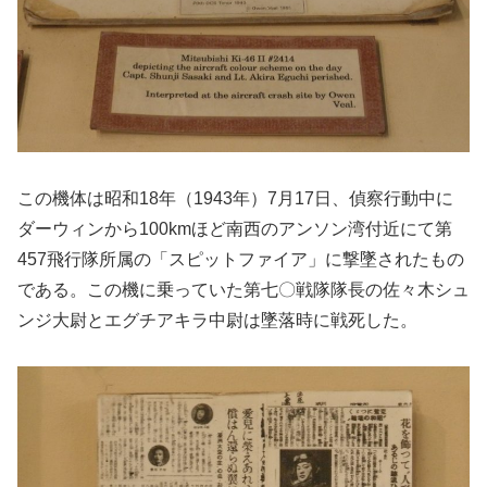
この機体は昭和18年（1943年）7月17日、偵察行動中に
ダーウィンから100kmほど南西のアンソン湾付近にて第
457飛行隊所属の「スピットファイア」に撃墜されたもの
である。この機に乗っていた第七〇戦隊隊長の佐々木シュ
ンジ大尉とエグチアキラ中尉は墜落時に戦死した。