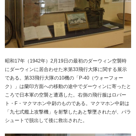
昭和17年（1942年）2月19日の最初のダーウィン空襲時
にダーウィンに居合わせた米第33飛行大隊に関する展示
である。第33飛行大隊の10機の「P-40（ウォーフォー
ク）」は蘭印方面への移動の途中でダーウィンに寄ったと
ころで日本軍の空襲と遭遇した。右側の飛行服はロバー
ト・F・マクマホン中尉のものである。マクマホン中尉は
「九七式艦上攻撃機」を射撃したあと撃墜されたが、パラ
シュートで脱出して後に救出された。