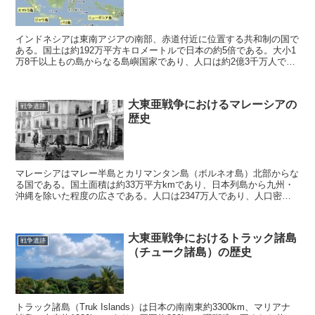
インドネシアは東南アジアの南部、赤道付近に位置する共和制の国で
ある。国土は約192万平方キロメートルで日本の約5倍である。大小1
万8千以上もの島からなる島嶼国家であり、人口は約2億3千万人であ
る。大多数がマレー系であるが、約300の民族が暮...
大東亜戦争におけるマレーシアの
戦争遺跡
歴史
マレーシアはマレー半島とカリマンタン島（ボルネオ島）北部からな
る国である。国土面積は約33万平方kmであり、日本列島から九州・
沖縄を除いた程度の広さである。人口は2347万人であり、人口密度
84人/平方kmは周辺の東南アジア諸国と比べると少...
大東亜戦争におけるトラック諸島
戦争遺跡
（チューク諸島）の歴史
トラック諸島（Truk Islands）は日本の南南東約3300km、マリアナ