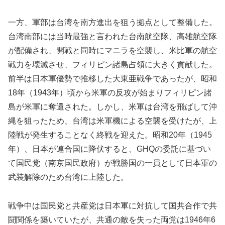
一方、軍部は台湾を南方進出を狙う拠点として整備した。
台湾南部には当時最強と言われた台南航空隊、高雄航空隊
が配備され、開戦と同時にマニラを空襲し、米比軍の航空
戦力を壊滅させ、フィリピン諸島占領に大きく貢献した。
前半は日本軍優勢で推移した大東亜戦争であったが、昭和
18年（1943年）頃から米軍の反攻が始まりフィリピン諸
島が米軍に奪還された。しかし、米軍は台湾を飛ばして沖
縄を狙ったため、台湾は米軍機による空襲を受けたが、上
陸戦が発生することなく終戦を迎えた。昭和20年（1945
年）、日本が連合国に降伏すると、GHQの委託に基づい
て国民党（南京国民政府）が戦勝国の一員として日本軍の
武装解除のため台湾に上陸した。
戦争中は国民党と共産党は日本軍に対抗して国共合作で共
闘関係を築いていたが、共通の敵を失った両党は1946年6