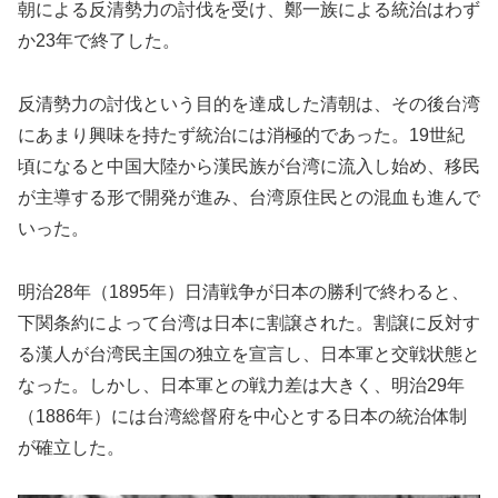
朝による反清勢力の討伐を受け、鄭一族による統治はわず
か23年で終了した。
反清勢力の討伐という目的を達成した清朝は、その後台湾
にあまり興味を持たず統治には消極的であった。19世紀
頃になると中国大陸から漢民族が台湾に流入し始め、移民
が主導する形で開発が進み、台湾原住民との混血も進んで
いった。
明治28年（1895年）日清戦争が日本の勝利で終わると、
下関条約によって台湾は日本に割譲された。割譲に反対す
る漢人が台湾民主国の独立を宣言し、日本軍と交戦状態と
なった。しかし、日本軍との戦力差は大きく、明治29年
（1886年）には台湾総督府を中心とする日本の統治体制
が確立した。