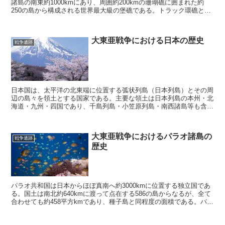
諸島の南東約1000kmにあり、周囲約200kmの珊瑚礁に囲まれた約
250の島から構成される世界最大級の堡礁である。トラック環礁と呼
ばれる事もあるが、正確には環礁...
大東亜戦争における日本の歴史
戦争遺跡
日本国は、太平洋の北東端に位置する弧状列島（日本列島）とその周
辺の島々を領土とする国家である。主要な領土は日本列島の本州・北
海道・九州・四国であり、千島列島・小笠原列島・南西諸島等も含ま
れる。国土面積は、37.8万平方kmで世界第60位、人...
大東亜戦争におけるパラオ諸島の
戦争遺跡
歴史
パラオ共和国は日本からほぼ真南へ約3000kmに位置する独立国であ
る。国土は南北約640kmに渡って点在する586の島からなるが、全て
合わせても約458平方kmであり、種子島と同程度の面積である。パラ
オ諸島は火山島に起源し、その後の地殻・海...