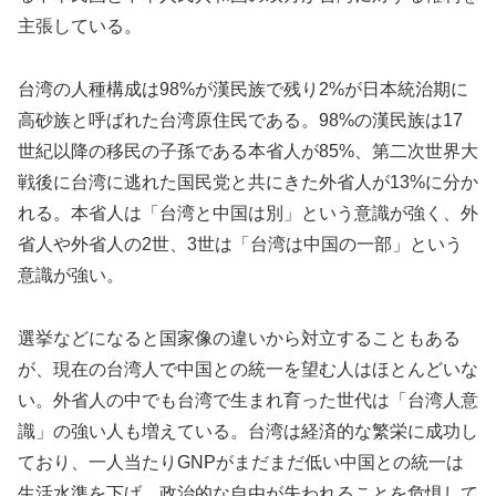
主張している。
台湾の人種構成は98%が漢民族で残り2%が日本統治期に
高砂族と呼ばれた台湾原住民である。98%の漢民族は17
世紀以降の移民の子孫である本省人が85%、第二次世界大
戦後に台湾に逃れた国民党と共にきた外省人が13%に分か
れる。本省人は「台湾と中国は別」という意識が強く、外
省人や外省人の2世、3世は「台湾は中国の一部」という
意識が強い。
選挙などになると国家像の違いから対立することもある
が、現在の台湾人で中国との統一を望む人はほとんどいな
い。外省人の中でも台湾で生まれ育った世代は「台湾人意
識」の強い人も増えている。台湾は経済的な繁栄に成功し
ており、一人当たりGNPがまだまだ低い中国との統一は
生活水準を下げ、政治的な自由が失われることを危惧して