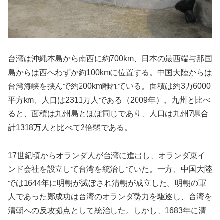
台湾は沖縄本島から南西に約700km、日本の最西端与那国
島からは西へわずか約100kmに位置する。中国大陸からは
台湾海峡を挟んで約200km離れている。面積は約3万6000
平方km、人口は2311万人である（2009年）。九州と比べ
ると、面積は九州島とほぼ同じであり、人口は九州7県合
計1318万人と比べて2倍弱である。
17世紀頃からオランダ人が台湾に進出し、オランダ東イ
ンド会社を設立して台湾を統治していた。一方、中国大陸
では1644年に明朝が滅ぼされ清朝が成立した。明朝の軍
人であった鄭成功は台湾のオランダ勢力を駆逐し、台湾を
清朝への反攻拠点として統治した。しかし、1683年に清